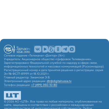
Сетевое издание «Телеканал «Доктор» (16+)
Учредитель: Акционерное общество «Цифровое Телевидение».
Зарегистрировано Федеральной службой по надзору в сфере связи,
информационных технологий и массовых коммуникаций (Роскомнадзор).
Регистрационный номер и дата принятия решения о регистрации: серия
Эл № ФС77-81999 от 18.10.2021 г.
Главный редактор: Закамская Э.В.
Электронный адрес редакции:
dtr@digitalrussia.tv
Телефон редакции:
+7 (499) 350-10-80
© 2026 АО «ЦТВ». Все права на любые материалы, опубликованные на
сайте, защищены в соответствии с российским и международным
законодательством об интеллектуальной собственности. Любое