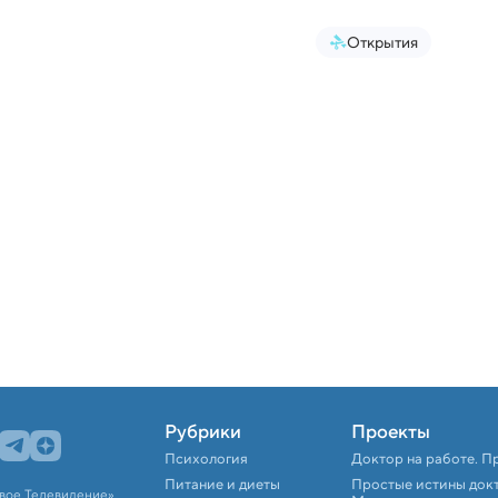
Открытия
Рубрики
Проекты
Психология
Доктор на работе. П
Питание и диеты
Простые истины док
вое Телевидение».