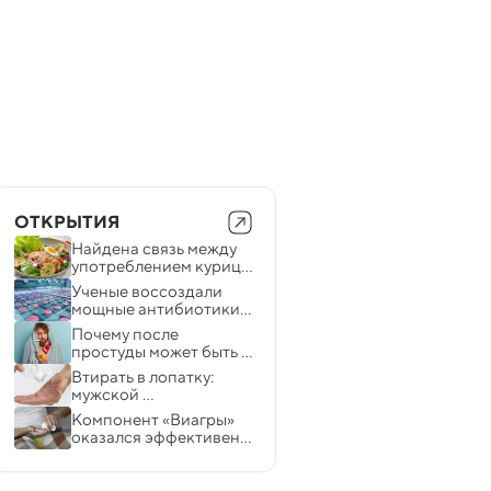
ОТКРЫТИЯ
Найдена связь между 
употреблением курицы 
и сокращением 
Ученые воссоздали 
продолжительности 
мощные антибиотики 
жизни
из почвы вулкана
Почему после 
простуды может быть 
осложнение в виде 
Втирать в лопатку: 
паралича — ученые 
мужской 
нашли ответ
противозачаточный 
Компонент «Виагры» 
гель показал высокую 
оказался эффективен в 
эффективность
борьбе со смертельной 
детской болезнью