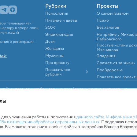
Рубрики
Проекты
Психология
О самом главном
Питание и диеты
Психо
вое Телевидение».
ЗОЖ
Без халатов
адзору в сфере связи,
ммуникаций
Энциклопедия
На приёме у Михаил
Лабковского
Дети
ения о регистрации:
Простые истины док
Женщины
Мясникова
ia.tv
Мужчины
Эпидемия
Про красоту
Сражаться за жизнь
Показать все
ПроЗдоровье
рубрики
Показать все проект
 любые материалы, опубликованные на сайте, защищены в соответствии с
аконодательством об интеллектуальной собственности. Любое
, аудио и видеоматериалов возможно только с согласия правообладателя (АО
йлы
ookie-файлами
 для улучшения работы и пользования
данного сайта
.
Информация о 
ТВ» в отношении обработки персональных данных
. Продолжая испо
ов. Вы можете отключить cookie-файлы в настройках Вашего браузера