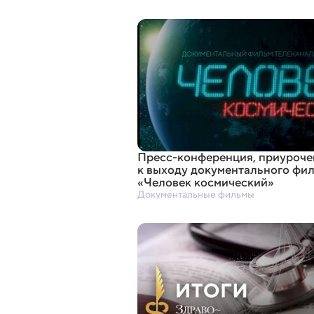
Пресс-конференция
,
приуроче
к выходу документального фи
«
Человек космический»
Документальные фильмы