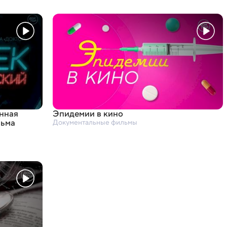
нная
Эпидемии в кино
льма
Документальные фильмы