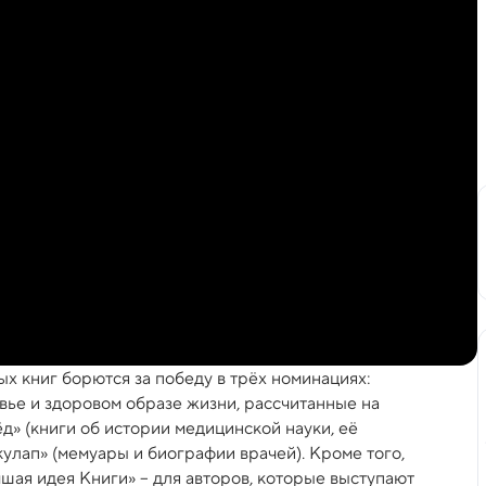
х книг борются за победу в трёх номинациях:
овье и здоровом образе жизни, рассчитанные на
д» (книги об истории медицинской науки, её
кулап» (мемуары и биографии врачей). Кроме того,
шая идея Книги» – для авторов, которые выступают