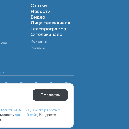
Статьи
Новости
Видео
Лица телеканала
Телепрограмма
а
О телеканале
Контакты
тора
Реклама
ы
Согласен
Политике АО «ЦТВ» по работе с
льзовать
данный сайт
, Вы даете
.