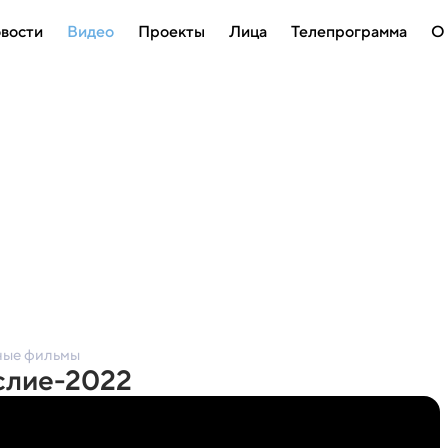
вости
Видео
Проекты
Лица
Телепрограмма
О
ные фильмы
слие-2022