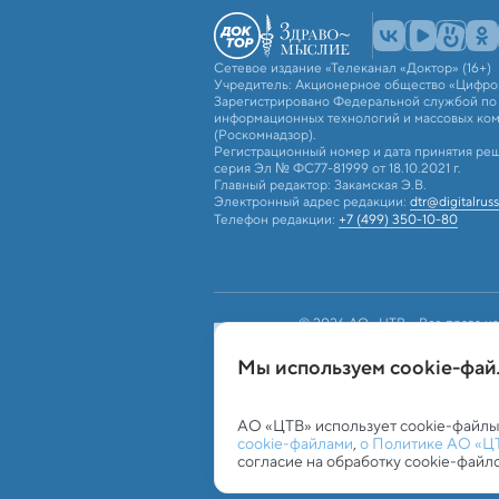
Сетевое издание «Телеканал «Доктор» (16+)
Учредитель: Акционерное общество «Цифро
Зарегистрировано Федеральной службой по н
информационных технологий и массовых ко
(Роскомнадзор).
Регистрационный номер и дата принятия реш
серия Эл № ФС77-81999 от 18.10.2021 г.
Главный редактор: Закамская Э.В.
Электронный адрес редакции:
dtr@digitalruss
Телефон редакции:
+7 (499) 350-10-80
© 2026 АО «ЦТВ». Все права на
российским и международным з
использование текстовых, фото
Мы используем сookie-фа
«ЦТВ»). Для лиц старше 16 лет.
Обработка персональных данных
Работа с c
АО «ЦТВ» использует cookie-файлы
cookie-файлами
,
о Политике АО «Ц
согласие на обработку cookie-файл