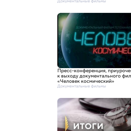
Документальные фильмы
Пресс-конференция
,
приуроче
к выходу документального фи
«
Человек космический»
Документальные фильмы