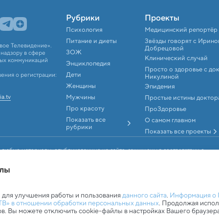
Рубрики
Проекты
Психология
Медицинский репортёр
Питание и диеты
Звёзды говорят с Ирино
вое Телевидение».
Добрецовой
ЗОЖ
надзору в сфере
Клинический случай
вых коммуникаций
Энциклопедия
Просто о здоровье с до
Дети
ения о регистрации:
Никулиной
Женщины
Эпидемия
ia.tv
Мужчины
Простые истины доктор
Про красоту
ПроЗдоровье
Показать все
О самом главном
рубрики
Показать все проекты
 любые материалы, опубликованные на сайте, защищены в соответствии с
аконодательством об интеллектуальной собственности. Любое
, аудио и видеоматериалов возможно только с согласия правообладателя (АО
йлы
ookie-файлами
 для улучшения работы и пользования
данного сайта
.
Информация о 
ТВ» в отношении обработки персональных данных
. Продолжая испо
ов. Вы можете отключить cookie-файлы в настройках Вашего браузера