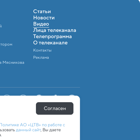
Статьи
Новости
Видео
й
Лица телеканала
Телепрограмма
О телеканале
ктором
Контакты
Реклама
а Мясникова
Согласен
Политике АО «ЦТВ» по работе с
льзовать
данный сайт
, Вы даете
.