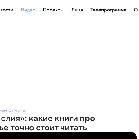
вости
Видео
Проекты
Лица
Телепрограмма
О
ные фильмы
лия»: какие книги про
е точно стоит читать