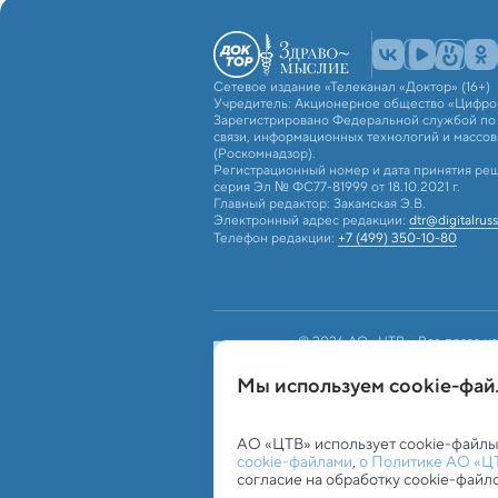
Сетевое издание «Телеканал «Доктор» (16+)
Учредитель: Акционерное общество «Цифро
Зарегистрировано Федеральной службой по 
связи, информационных технологий и массо
(Роскомнадзор).
Регистрационный номер и дата принятия реш
серия Эл № ФС77-81999 от 18.10.2021 г.
Главный редактор: Закамская Э.В.
Электронный адрес редакции:
dtr@digitalruss
Телефон редакции:
+7 (499) 350-10-80
© 2026 АО «ЦТВ». Все права на
российским и международным з
использование текстовых, фото
Мы используем сookie-фа
«ЦТВ»). Для лиц старше 16 лет.
Обработка персональных данных
Работа с c
АО «ЦТВ» использует cookie-файлы
cookie-файлами
,
о Политике АО «Ц
согласие на обработку cookie-файл