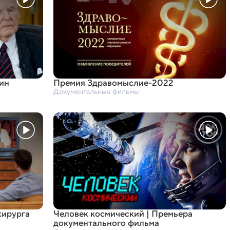
ин
Премия Здравомыслие-2022
Документальные фильмы
хирурга
Человек космический | Премьера
документального фильма