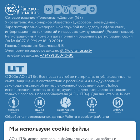
Сетевое издание «Телеканал «Доктор» (16+)
Учредитель: Акционерное общество «Цифровое Телевидение».
Зарегистрировано Федеральной службой по надзору в сфере связи,
информационных технологий и массовых коммуникаций (Роскомнадзор).
Регистрационный номер и дата принятия решения о регистрации: серия
Эл № ФС77-81999 от 18.10.2021 г.
Главный редактор: Закамская Э.В.
Электронный адрес редакции:
dtr@digitalrussia.tv
Телефон редакции:
+7 (499) 350-10-80
© 2026 АО «ЦТВ». Все права на любые материалы, опубликованные на
сайте, защищены в соответствии с российским и международным
законодательством об интеллектуальной собственности. Любое
использование текстовых, фото, аудио и видеоматериалов возможно
только с согласия правообладателя (АО «ЦТВ»). Для лиц старше 16 лет.
Обработка персональных данных
Работа с cookie-файлами
Мы используем сookie-файлы
АО «ЦТВ» использует cookie-файлы для улучшения работы и