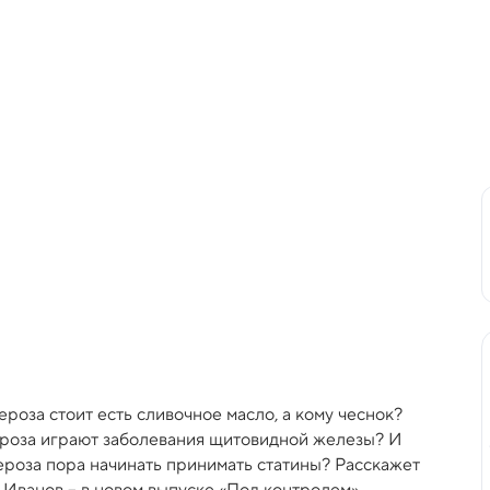
роза стоит есть сливочное масло, а кому чеснок?
ероза играют заболевания щитовидной железы? И
ероза пора начинать принимать статины? Расскажет
н Иванов – в новом выпуске «Под контролем».