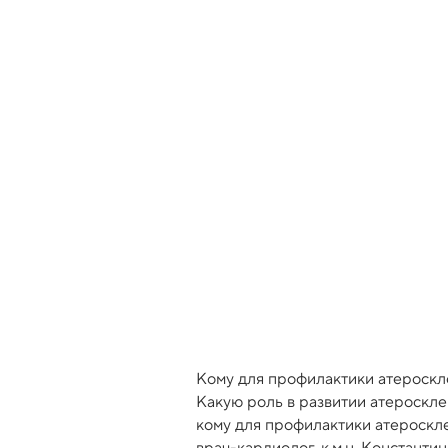
Кому для профилактики атероскле
Какую роль в развитии атероскл
кому для профилактики атероскл
врач-кардиолог, к.м.н. Константи