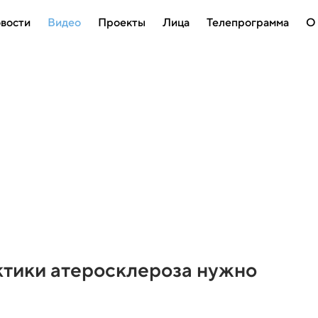
вости
Видео
Проекты
Лица
Телепрограмма
О
ктики атеросклероза нужно
ы