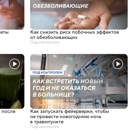
жеты
Как снизить риск побочных эффектов
от обезболивающих
Под контролем
 после
Как запускать фейерверки
,
чтобы
не провести новогоднюю ночь
в травмпункте
Под контролем