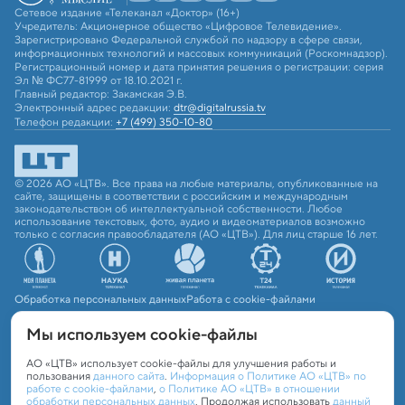
Сетевое издание «Телеканал «Доктор» (16+)
Учредитель: Акционерное общество «Цифровое Телевидение».
Зарегистрировано Федеральной службой по надзору в сфере связи,
информационных технологий и массовых коммуникаций (Роскомнадзор).
Регистрационный номер и дата принятия решения о регистрации: серия
Эл № ФС77-81999 от 18.10.2021 г.
Главный редактор: Закамская Э.В.
Электронный адрес редакции:
dtr@digitalrussia.tv
Телефон редакции:
+7 (499) 350-10-80
© 2026 АО «ЦТВ». Все права на любые материалы, опубликованные на
сайте, защищены в соответствии с российским и международным
законодательством об интеллектуальной собственности. Любое
использование текстовых, фото, аудио и видеоматериалов возможно
только с согласия правообладателя (АО «ЦТВ»). Для лиц старше 16 лет.
Обработка персональных данных
Работа с cookie-файлами
Мы используем сookie-файлы
АО «ЦТВ» использует cookie-файлы для улучшения работы и
пользования
данного сайта
.
Информация о Политике АО «ЦТВ» по
работе с cookie-файлами
,
о Политике АО «ЦТВ» в отношении
обработки персональных данных
. Продолжая использовать
данный