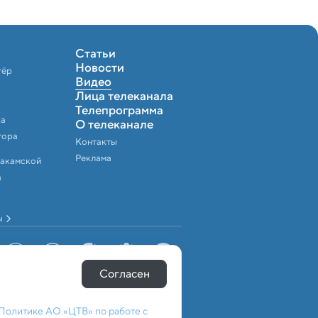
Статьи
Новости
тёр
Видео
Лица телеканала
Телепрограмма
ка
О телеканале
тора
Контакты
Реклама
Закамской
а
ы
Согласен
Политике АО «ЦТВ» по работе с