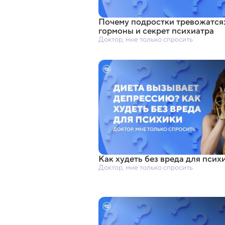
Почему подростки тревожатся
гормоны и секрет психиатра
Доктор, мне только спросить
Как худеть без вреда для псих
Доктор, мне только спросить