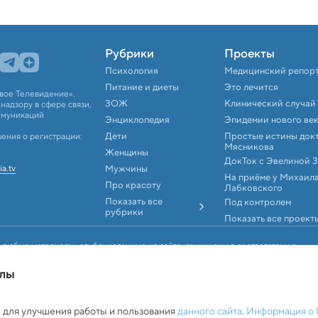
Рубрики
Проекты
Психология
Медицинский репор
Питание и диеты
Это лечится
вое Телевидение».
ЗОЖ
Клинический случай
адзору в сфере связи,
ммуникаций
Энциклопедия
Эпидемии нового ве
Дети
Простые истины док
ения о регистрации:
Мясникова
Женщины
ДокТок с Эвелиной 
ia.tv
Мужчины
На приёме у Михаил
Про красоту
Лабковского
Показать все
Под контролем
рубрики
Показать все проект
 любые материалы, опубликованные на сайте, защищены в соответствии с
аконодательством об интеллектуальной собственности. Любое
, аудио и видеоматериалов возможно только с согласия правообладателя (АО
йлы
ookie-файлами
 для улучшения работы и пользования
данного сайта
.
Информация о 