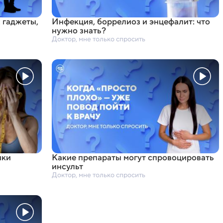
: гаджеты
,
Инфекция
,
боррелиоз и энцефалит: что
нужно знать?
Доктор, мне только спросить
ики
Какие препараты могут спровоцировать
инсульт
Доктор, мне только спросить