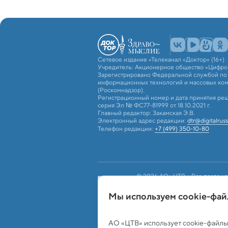
Сетевое издание «Телеканал «Доктор» (16+)
Учредитель: Акционерное общество «Цифро
Зарегистрировано Федеральной службой по н
информационных технологий и массовых ко
(Роскомнадзор).
Регистрационный номер и дата принятия реш
серия Эл № ФС77-81999 от 18.10.2021 г.
Главный редактор: Закамская Э.В.
Электронный адрес редакции:
dtr@digitalruss
Телефон редакции:
+7 (499) 350-10-80
© 2026 АО «ЦТВ». Все права на
российским и международным з
использование текстовых, фото
Мы используем сookie-фа
«ЦТВ»). Для лиц старше 16 лет.
Обработка персональных данных
Работа с c
АО «ЦТВ» использует cookie-файлы