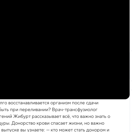
олго восстанавливается организм после сдачи
 быть при переливании? Врач-трансфузиолог
ений Жибурт рассказывает всё, что важно знать о
уры. Донорство крови спасает жизни, но важно
 выпуске вы узнаете: — кто может стать донором и