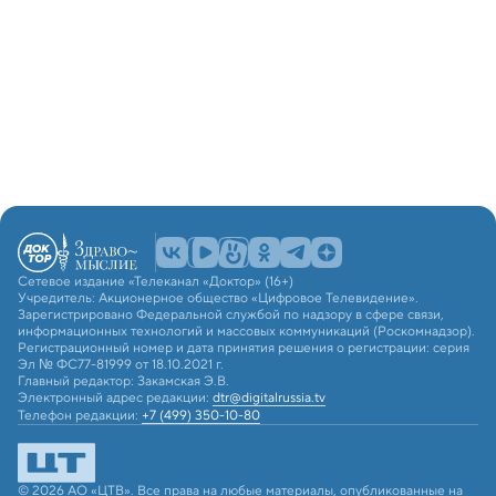
Сетевое издание «Телеканал «Доктор» (16+)
Учредитель: Акционерное общество «Цифровое Телевидение».
Зарегистрировано Федеральной службой по надзору в сфере связи,
информационных технологий и массовых коммуникаций (Роскомнадзор).
Регистрационный номер и дата принятия решения о регистрации: серия
Эл № ФС77-81999 от 18.10.2021 г.
Главный редактор: Закамская Э.В.
Электронный адрес редакции:
dtr@digitalrussia.tv
Телефон редакции:
+7 (499) 350-10-80
© 2026 АО «ЦТВ». Все права на любые материалы, опубликованные на