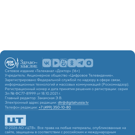
Сетевое издание «Телеканал «Доктор» (16+)
Учредитель: Акционерное общество «Цифровое Телевидение».
Зарегистрировано Федеральной службой по надзору в сфере связи,
информационных технологий и массовых коммуникаций (Роскомнадзор).
Регистрационный номер и дата принятия решения о регистрации: серия
Эл № ФС77-81999 от 18.10.2021 г.
Главный редактор: Закамская Э.В.
Электронный адрес редакции:
dtr@digitalrussia.tv
Телефон редакции:
+7 (499) 350-10-80
© 2026 АО «ЦТВ». Все права на любые материалы, опубликованные на
сайте, защищены в соответствии с российским и международным