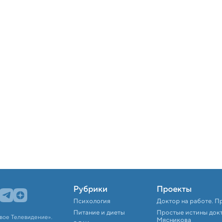
Рубрики
Проекты
Психология
Доктор на работе. П
Питание и диеты
Простые истины док
вое Телевидение».
Мясникова