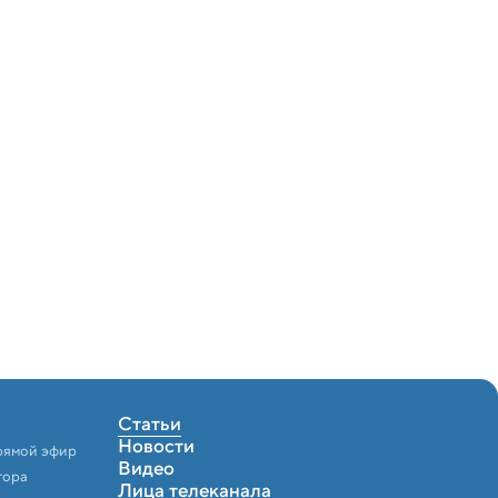
Статьи
Новости
рямой эфир
Видео
тора
Лица телеканала