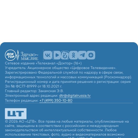
Сетевое издание «Телеканал «Доктор» (16+)
Учредитель: Акционерное общество «Цифровое Телевидение».
Зарегистрировано Федеральной службой по надзору в сфере связи,
информационных технологий и массовых коммуникаций (Роскомнадзор).
Регистрационный номер и дата принятия решения о регистрации: серия
Эл № ФС77-81999 от 18.10.2021 г.
Главный редактор: Закамская Э.В.
Электронный адрес редакции:
dtr@digitalrussia.tv
Телефон редакции:
+7 (499) 350-10-80
© 2026 АО «ЦТВ». Все права на любые материалы, опубликованные на
сайте, защищены в соответствии с российским и международным
законодательством об интеллектуальной собственности. Любое
использование текстовых, фото, аудио и видеоматериалов возможно