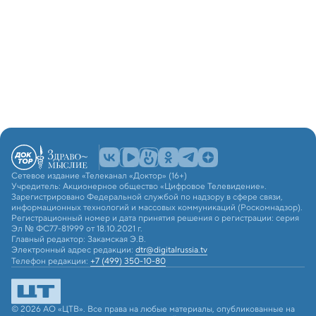
Сетевое издание «Телеканал «Доктор» (16+)
Учредитель: Акционерное общество «Цифровое Телевидение».
Зарегистрировано Федеральной службой по надзору в сфере связи,
информационных технологий и массовых коммуникаций (Роскомнадзор).
Регистрационный номер и дата принятия решения о регистрации: серия
Эл № ФС77-81999 от 18.10.2021 г.
Главный редактор: Закамская Э.В.
Электронный адрес редакции:
dtr@digitalrussia.tv
Телефон редакции:
+7 (499) 350-10-80
© 2026 АО «ЦТВ». Все права на любые материалы, опубликованные на