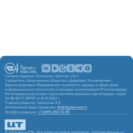
Сетевое издание «Телеканал «Доктор» (16+)
Учредитель: Акционерное общество «Цифровое Телевидение».
Зарегистрировано Федеральной службой по надзору в сфере связи,
информационных технологий и массовых коммуникаций (Роскомнадзор).
Регистрационный номер и дата принятия решения о регистрации: серия
Эл № ФС77-81999 от 18.10.2021 г.
Главный редактор: Закамская Э.В.
Электронный адрес редакции:
dtr@digitalrussia.tv
Телефон редакции:
+7 (499) 350-10-80
© 2026 АО «ЦТВ». Все права на любые материалы, опубликованные на