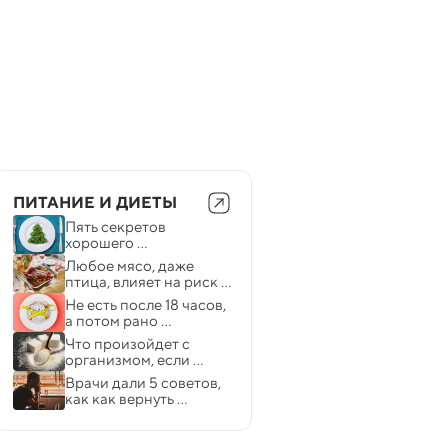
ПИТАНИЕ И ДИЕТЫ
Пять секретов 
хорошего 
пищеварения в 
Любое мясо, даже 
праздничный период
птица, влияет на риск 
диабета: неожиданное 
Не есть после 18 часов, 
исследование
а потом рано 
завтракать: вечернее 
Что произойдет с 
голодание и правда 
организмом, если 
помогает похудеть
регулярно есть 
Врачи дали 5 советов, 
слишком много сахара
как как вернуть 
бодрость и заряд 
энергии