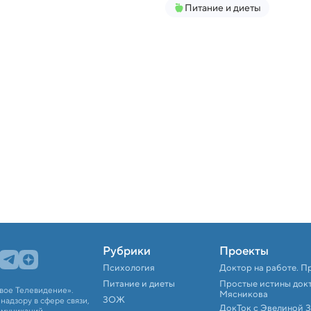
Питание и диеты
Рубрики
Проекты
Психология
Доктор на работе. П
Питание и диеты
Простые истины док
вое Телевидение».
Мясникова
ЗОЖ
адзору в сфере связи,
ДокТок с Эвелиной 
ммуникаций