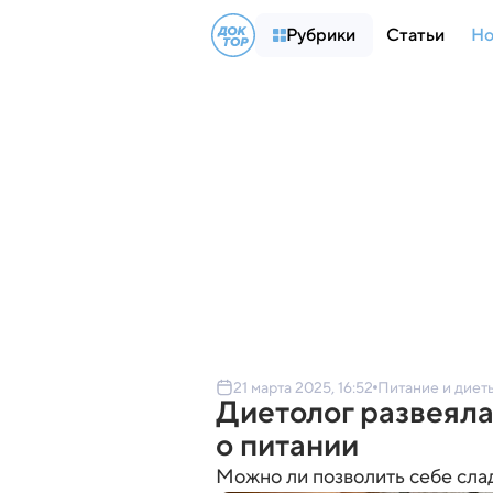
Рубрики
Статьи
Но
21 марта 2025, 16:52
Питание и диет
Диетолог развеял
о питании
Можно ли позволить себе слад