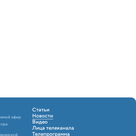
Статьи
Новости
рямой эфир
Видео
тора
Лица телеканала
Телепрограмма
Закамской