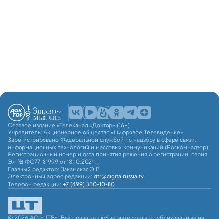
Сетевое издание «Телеканал «Доктор» (16+)
Учредитель: Акционерное общество «Цифровое Телевидение».
Зарегистрировано Федеральной службой по надзору в сфере связи,
информационных технологий и массовых коммуникаций (Роскомнадзор).
Регистрационный номер и дата принятия решения о регистрации: серия
Эл № ФС77-81999 от 18.10.2021 г.
Главный редактор: Закамская Э.В.
Электронный адрес редакции:
dtr@digitalrussia.tv
Телефон редакции:
+7 (499) 350-10-80
© 2026 АО «ЦТВ». Все права на любые материалы, опубликованные на