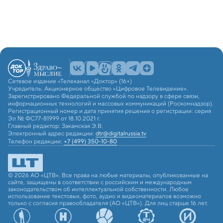
Сетевое издание «Телеканал «Доктор» (16+)
Учредитель: Акционерное общество «Цифровое Телевидение».
Зарегистрировано Федеральной службой по надзору в сфере связи,
информационных технологий и массовых коммуникаций (Роскомнадзор).
Регистрационный номер и дата принятия решения о регистрации: серия
Эл № ФС77-81999 от 18.10.2021 г.
Главный редактор: Закамская Э.В.
Электронный адрес редакции:
dtr@digitalrussia.tv
Телефон редакции:
+7 (499) 350-10-80
© 2026 АО «ЦТВ». Все права на любые материалы, опубликованные на
сайте, защищены в соответствии с российским и международным
законодательством об интеллектуальной собственности. Любое
использование текстовых, фото, аудио и видеоматериалов возможно
только с согласия правообладателя (АО «ЦТВ»). Для лиц старше 16 лет.