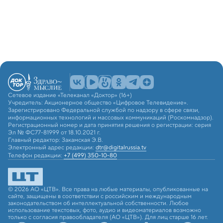
Сетевое издание «Телеканал «Доктор» (16+)
Учредитель: Акционерное общество «Цифровое Телевидение».
Зарегистрировано Федеральной службой по надзору в сфере связи,
информационных технологий и массовых коммуникаций (Роскомнадзор).
Регистрационный номер и дата принятия решения о регистрации: серия
Эл № ФС77-81999 от 18.10.2021 г.
Главный редактор: Закамская Э.В.
Электронный адрес редакции:
dtr@digitalrussia.tv
Телефон редакции:
+7 (499) 350-10-80
© 2026 АО «ЦТВ». Все права на любые материалы, опубликованные на
сайте, защищены в соответствии с российским и международным
законодательством об интеллектуальной собственности. Любое
использование текстовых, фото, аудио и видеоматериалов возможно
только с согласия правообладателя (АО «ЦТВ»). Для лиц старше 16 лет.