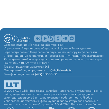
Сетевое издание «Телеканал «Доктор» (16+)
Учредитель: Акционерное общество «Цифровое Телевидение».
Зарегистрировано Федеральной службой по надзору в сфере связи,
информационных технологий и массовых коммуникаций (Роскомнадзор).
Регистрационный номер и дата принятия решения о регистрации: серия
Эл № ФС77-81999 от 18.10.2021 г.
Главный редактор: Закамская Э.В.
Электронный адрес редакции:
dtr@digitalrussia.tv
Телефон редакции:
+7 (499) 350-10-80
© 2026 АО «ЦТВ». Все права на любые материалы, опубликованные на
сайте, защищены в соответствии с российским и международным
законодательством об интеллектуальной собственности. Любое
использование текстовых, фото, аудио и видеоматериалов возможно
только с согласия правообладателя (АО «ЦТВ»). Для лиц старше 16 лет.