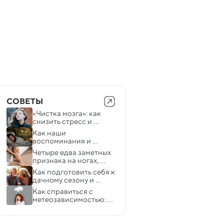
СОВЕТЫ
«Чистка мозга»: как 
снизить стресс и 
замедлить снижение 
Как наши 
когнитивных функций
воспоминания и 
обучение зависит от 
Четыре едва заметных 
сна: выяснили 
признака на ногах, 
нейробиологи
указывающих на 
Как подготовить себя к 
высокий уровень 
дачному сезону и 
холестерина
избежать проблем со 
Как справиться с 
здоровьем
метеозависимостью: 
советы кардиолога