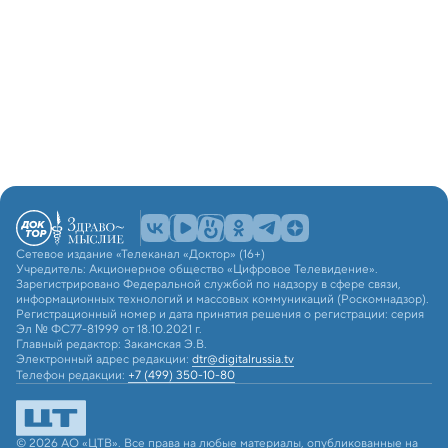
Сетевое издание «Телеканал «Доктор» (16+)
Учредитель: Акционерное общество «Цифровое Телевидение».
Зарегистрировано Федеральной службой по надзору в сфере связи,
информационных технологий и массовых коммуникаций (Роскомнадзор).
Регистрационный номер и дата принятия решения о регистрации: серия
Эл № ФС77-81999 от 18.10.2021 г.
Главный редактор: Закамская Э.В.
Электронный адрес редакции:
dtr@digitalrussia.tv
Телефон редакции:
+7 (499) 350-10-80
© 2026 АО «ЦТВ». Все права на любые материалы, опубликованные на