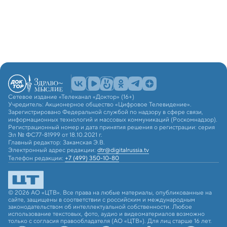
Сетевое издание «Телеканал «Доктор» (16+)
Учредитель: Акционерное общество «Цифровое Телевидение».
Зарегистрировано Федеральной службой по надзору в сфере связи,
информационных технологий и массовых коммуникаций (Роскомнадзор).
Регистрационный номер и дата принятия решения о регистрации: серия
Эл № ФС77-81999 от 18.10.2021 г.
Главный редактор: Закамская Э.В.
Электронный адрес редакции:
dtr@digitalrussia.tv
Телефон редакции:
+7 (499) 350-10-80
© 2026 АО «ЦТВ». Все права на любые материалы, опубликованные на
сайте, защищены в соответствии с российским и международным
законодательством об интеллектуальной собственности. Любое
использование текстовых, фото, аудио и видеоматериалов возможно
только с согласия правообладателя (АО «ЦТВ»). Для лиц старше 16 лет.