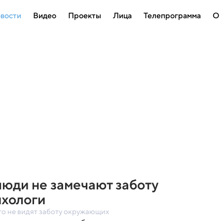
вости
Видео
Проекты
Лица
Телепрограмма
О
юди не замечают заботу
хологи
то не видят заботу окружающих