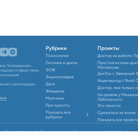
Рубрики
Проекты
Психология
Доктор на работе. П
Питание и диеты
Простые истины док
вое Телевидение».
Мясникова
ЗОЖ
адзору в сфере связи,
ДокТок с Эвелиной 
ммуникаций
Энциклопедия
Ищем выход с Яной 
Дети
ения о регистрации:
Доктор, мне только 
Женщины
На приёме у Михаил
ia.tv
Мужчины
Лабковского
Про красоту
Это лечится
Показать все
Сражаться за жизнь
рубрики
Показать все проект
 любые материалы, опубликованные на сайте, защищены в соответствии с
аконодательством об интеллектуальной собственности. Любое