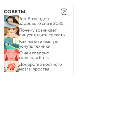
СОВЕТЫ
Топ-5 трендов 
здорового сна в 2025 
году — работают ли 
Почему возникает 
они на практике
синусит, и что сделать, 
чтобы он не стал 
Как легко и быстро 
хроническим 
уснуть: техники 
засыпания от эксперта
О чем говорит 
головная боль
Донорство костного 
мозга: простая 
инструкция для тех, кто 
хочет помочь 