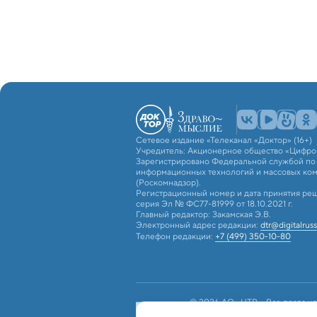
Сетевое издание «Телеканал «Доктор» (16+)
Учредитель: Акционерное общество «Цифро
Зарегистрировано Федеральной службой по н
информационных технологий и массовых ко
(Роскомнадзор).
Регистрационный номер и дата принятия реш
серия Эл № ФС77-81999 от 18.10.2021 г.
Главный редактор: Закамская Э.В.
Электронный адрес редакции:
dtr@digitalruss
Телефон редакции:
+7 (499) 350-10-80
© 2026 АО «ЦТВ». Все права на
российским и международным з