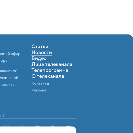
Статьи
Новости
рямой эфир
Видео
тора
Лица телеканала
Телепрограмма
Закамской
О телеканале
Овчинской
Контакты
спросить
Реклама
а
ы