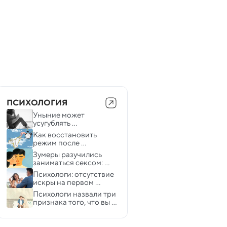
ПСИХОЛОГИЯ
Уныние может 
усугублять 
хроническую боль: 
Как восстановить 
исследование
режим после 
праздников
Зумеры разучились 
заниматься сексом: 
психологи объяснили, 
Психологи: отсутствие 
в чем причина
искры на первом 
свидании — не всегда 
Психологи назвали три 
плохо
признака того, что вы 
чувствуете себя в 
безопасности в 
отношениях