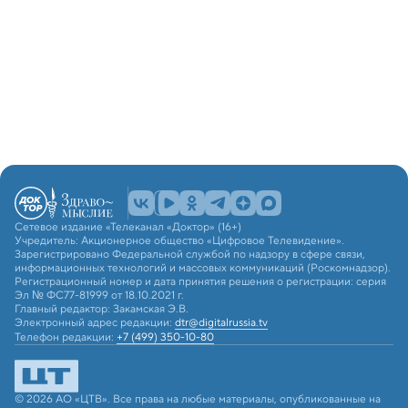
Сетевое издание «Телеканал «Доктор» (16+)
Учредитель: Акционерное общество «Цифровое Телевидение».
Зарегистрировано Федеральной службой по надзору в сфере связи,
информационных технологий и массовых коммуникаций (Роскомнадзор).
Регистрационный номер и дата принятия решения о регистрации: серия
Эл № ФС77-81999 от 18.10.2021 г.
Главный редактор: Закамская Э.В.
Электронный адрес редакции:
dtr@digitalrussia.tv
Телефон редакции:
+7 (499) 350-10-80
© 2026 АО «ЦТВ». Все права на любые материалы, опубликованные на