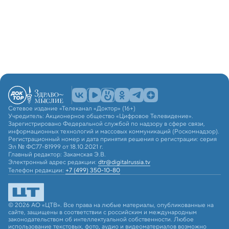
Сетевое издание «Телеканал «Доктор» (16+)
Учредитель: Акционерное общество «Цифровое Телевидение».
Зарегистрировано Федеральной службой по надзору в сфере связи,
информационных технологий и массовых коммуникаций (Роскомнадзор).
Регистрационный номер и дата принятия решения о регистрации: серия
Эл № ФС77-81999 от 18.10.2021 г.
Главный редактор: Закамская Э.В.
Электронный адрес редакции:
dtr@digitalrussia.tv
Телефон редакции:
+7 (499) 350-10-80
© 2026 АО «ЦТВ». Все права на любые материалы, опубликованные на
сайте, защищены в соответствии с российским и международным
законодательством об интеллектуальной собственности. Любое
использование текстовых, фото, аудио и видеоматериалов возможно