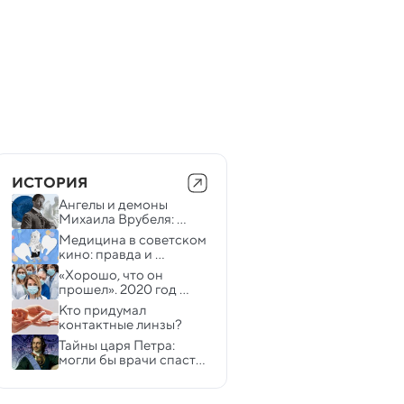
ИСТОРИЯ
Ангелы и демоны 
Михаила Врубеля: 
почему великий 
Медицина в советском 
художник был так 
кино: правда и 
несчастен?
вымысел
«Хорошо, что он 
прошел». 2020 год 
глазами врачей
Кто придумал 
контактные линзы? 
Тайны царя Петра: 
могли бы врачи спасти 
его сегодня?