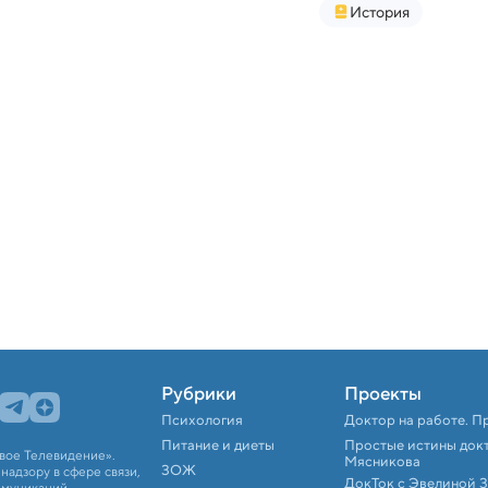
История
Рубрики
Проекты
Психология
Доктор на работе. П
Питание и диеты
Простые истины док
вое Телевидение».
Мясникова
ЗОЖ
адзору в сфере связи,
ДокТок с Эвелиной 
ммуникаций