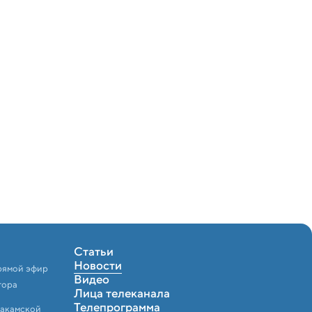
Статьи
Новости
рямой эфир
Видео
тора
Лица телеканала
Телепрограмма
Закамской