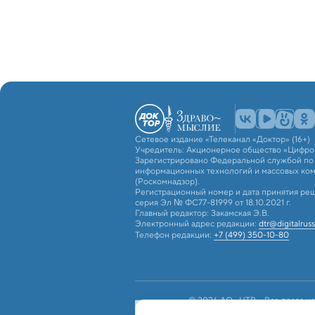
Сетевое издание «Телеканал «Доктор» (16+)
Учредитель: Акционерное общество «Цифро
Зарегистрировано Федеральной службой по н
информационных технологий и массовых ко
(Роскомнадзор).
Регистрационный номер и дата принятия реш
серия Эл № ФС77-81999 от 18.10.2021 г.
Главный редактор: Закамская Э.В.
Электронный адрес редакции:
dtr@digitalruss
Телефон редакции:
+7 (499) 350-10-80
© 2026 АО «ЦТВ». Все права на
российским и международным з