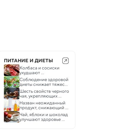
ПИТАНИЕ И ДИЕТЫ
Колбаса и сосиски 
ухудшают 
мыслительные 
Соблюдение здоровой 
способности: 
диеты снижает тяжесть 
исследование
хронической боли  — 
Шесть свойств черного 
ученые
чая, укрепляющих 
здоровье
Назван неожиданный 
продукт, снижающий 
вес и уровень 
Чай, яблоки и шоколад 
холестерина в крови
улучшают здоровье 
сердца