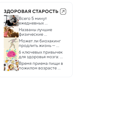
ЗДОРОВАЯ СТАРОСТЬ
Всего 5 минут 
ежедневных 
упражнений снижают 
Названы лучшие 
риск слабоумия на 41% 
физические 
— ученые
упражнения для 
Может ли биохакинг 
здоровья мозга
продлить жизнь — 
отвечают специалисты
6 ключевых привычек 
для здоровья мозга: 
что защитит от 
Время приема пищи в 
деменции и инсульта
пожилом возрасте 
влияет на здоровье