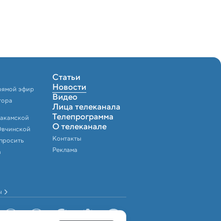
Статьи
Новости
рямой эфир
Видео
тора
Лица телеканала
Телепрограмма
Закамской
О телеканале
Овчинской
Контакты
спросить
Реклама
а
ы