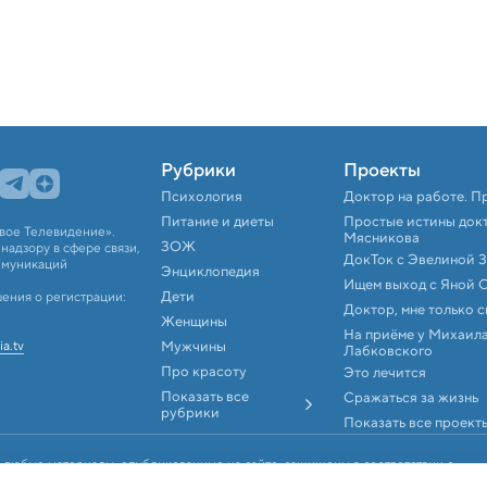
Рубрики
Проекты
Психология
Доктор на работе. П
Питание и диеты
Простые истины док
вое Телевидение».
Мясникова
ЗОЖ
адзору в сфере связи,
ДокТок с Эвелиной 
ммуникаций
Энциклопедия
Ищем выход с Яной 
Дети
ения о регистрации:
Доктор, мне только 
Женщины
На приёме у Михаил
ia.tv
Мужчины
Лабковского
Про красоту
Это лечится
Показать все
Сражаться за жизнь
рубрики
Показать все проект
 любые материалы, опубликованные на сайте, защищены в соответствии с
аконодательством об интеллектуальной собственности. Любое