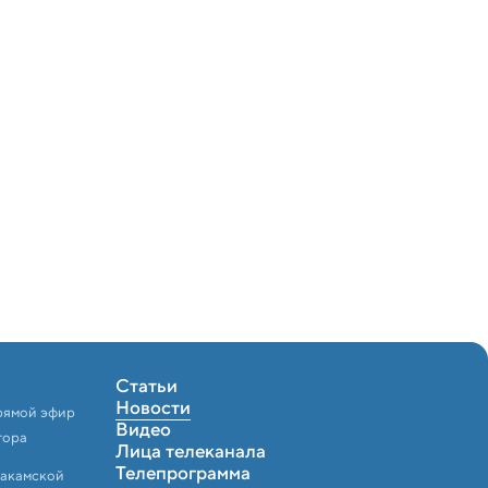
Статьи
Новости
рямой эфир
Видео
тора
Лица телеканала
Телепрограмма
Закамской