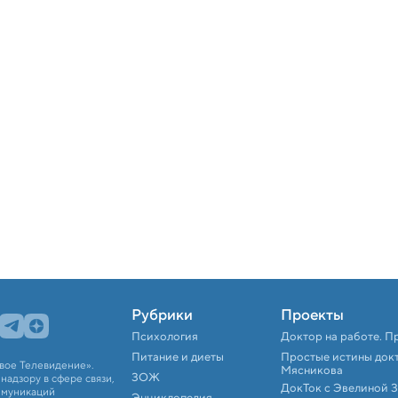
Рубрики
Проекты
Психология
Доктор на работе. П
Питание и диеты
Простые истины док
вое Телевидение».
Мясникова
ЗОЖ
адзору в сфере связи,
ДокТок с Эвелиной 
ммуникаций
Энциклопедия