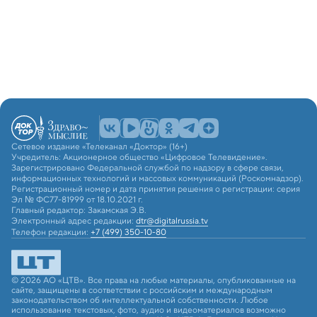
Сетевое издание «Телеканал «Доктор» (16+)
Учредитель: Акционерное общество «Цифровое Телевидение».
Зарегистрировано Федеральной службой по надзору в сфере связи,
информационных технологий и массовых коммуникаций (Роскомнадзор).
Регистрационный номер и дата принятия решения о регистрации: серия
Эл № ФС77-81999 от 18.10.2021 г.
Главный редактор: Закамская Э.В.
Электронный адрес редакции:
dtr@digitalrussia.tv
Телефон редакции:
+7 (499) 350-10-80
© 2026 АО «ЦТВ». Все права на любые материалы, опубликованные на
сайте, защищены в соответствии с российским и международным
законодательством об интеллектуальной собственности. Любое
использование текстовых, фото, аудио и видеоматериалов возможно