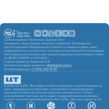
Сетевое издание «Телеканал «Доктор» (16+)
Учредитель: Акционерное общество «Цифровое Телевидение».
Зарегистрировано Федеральной службой по надзору в сфере связи,
информационных технологий и массовых коммуникаций (Роскомнадзор).
Регистрационный номер и дата принятия решения о регистрации: серия
Эл № ФС77-81999 от 18.10.2021 г.
Главный редактор: Закамская Э.В.
Электронный адрес редакции:
dtr@digitalrussia.tv
Телефон редакции:
+7 (499) 350-10-80
© 2026 АО «ЦТВ». Все права на любые материалы, опубликованные на
сайте, защищены в соответствии с российским и международным
законодательством об интеллектуальной собственности. Любое
использование текстовых, фото, аудио и видеоматериалов возможно
только с согласия правообладателя (АО «ЦТВ»). Для лиц старше 16 лет.