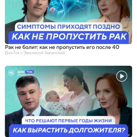
Рак не болит: как не пропустить его после 40
ДокТок с Эвелиной Закамской