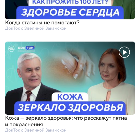
Когда статины не помогают?
ДокТок с Эвелиной Закамской
Кожа — зеркало здоровья: что расскажут пятна
и покраснения
ДокТок с Эвелиной Закамской