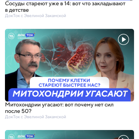
Сосуды стареют уже в 14: вот что закладывают
в детстве
ДокТок с Эвелиной Закамской
Митохондрии угасают: вот почему нет сил
после 50?
ДокТок с Эвелиной Закамской