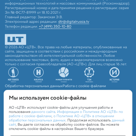
информационных технологий и массовых коммуникаций (Роскомнадзор).
Регистрационный номер и дата принятия решения о регистрации: серия
Эл № ФС77-81999 от 18.10.2021 г.
Главный редактор: Закамская Э.В.
Электронный адрес редакции:
dtr@digitalrussia.tv
Телефон редакции:
+7 (499) 350-10-80
© 2026 АО «ЦТВ». Все права на любые материалы, опубликованные на
сайте, защищены в соответствии с российским и международным
законодательством об интеллектуальной собственности. Любое
использование текстовых, фото, аудио и видеоматериалов возможно
только с согласия правообладателя (АО «ЦТВ»). Для лиц старше 16 лет.
Обработка персональных данных
Работа с cookie-файлами
Мы используем сookie-файлы
АО «ЦТВ» использует cookie-файлы для улучшения работы и
пользования
данного сайта
.
Информация о Политике АО «ЦТВ» по
работе с cookie-файлами
,
о Политике АО «ЦТВ» в отношении
обработки персональных данных
. Продолжая использовать
данный
сайт
, Вы даете согласие на обработку cookie-файлов. Вы можете
отключить cookie-файлы в настройках Вашего браузера.