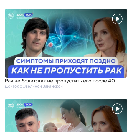
Рак не болит: как не пропустить его после 40
ДокТок с Эвелиной Закамской