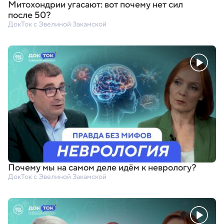
Митохондрии угасают: вот почему нет сил
после 50?
ДокТок с Эвелиной Закамской
Почему мы на самом деле идём к неврологу?
ДокТок с Эвелиной Закамской