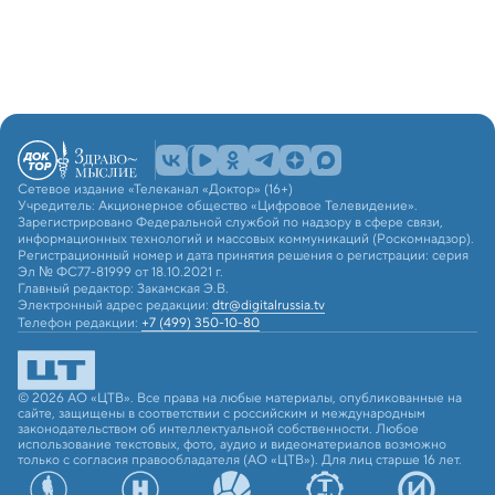
Сетевое издание «Телеканал «Доктор» (16+)
Учредитель: Акционерное общество «Цифровое Телевидение».
Зарегистрировано Федеральной службой по надзору в сфере связи,
информационных технологий и массовых коммуникаций (Роскомнадзор).
Регистрационный номер и дата принятия решения о регистрации: серия
Эл № ФС77-81999 от 18.10.2021 г.
Главный редактор: Закамская Э.В.
Электронный адрес редакции:
dtr@digitalrussia.tv
Телефон редакции:
+7 (499) 350-10-80
© 2026 АО «ЦТВ». Все права на любые материалы, опубликованные на
сайте, защищены в соответствии с российским и международным
законодательством об интеллектуальной собственности. Любое
использование текстовых, фото, аудио и видеоматериалов возможно
только с согласия правообладателя (АО «ЦТВ»). Для лиц старше 16 лет.