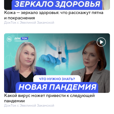
Кожа — зеркало здоровья: что расскажут пятна
и покраснения
ДокТок с Эвелиной Закамской
Какой вирус может привести к следующей
пандемии
ДокТок с Эвелиной Закамской