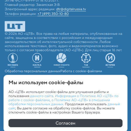
Эл № ФС77-81999 от 18.10.2021 г.
Главный редактор: Закамская Э.В.
Электронный адрес редакции:
dtr@digitalrussia.tv
Телефон редакции:
+7 (499) 350-10-80
© 2026 АО «ЦТВ». Все права на любые материалы, опубликованные на
сайте, защищены в соответствии с российским и международным
законодательством об интеллектуальной собственности. Любое
использование текстовых, фото, аудио и видеоматериалов возможно
только с согласия правообладателя (АО «ЦТВ»). Для лиц старше 16 лет.
Обработка персональных данных
Работа с cookie-файлами
Мы используем сookie-файлы
АО «ЦТВ» использует cookie-файлы для улучшения работы и
пользования
данного сайта
.
Информация о Политике АО «ЦТВ» по
работе с cookie-файлами
,
о Политике АО «ЦТВ» в отношении
обработки персональных данных
. Продолжая использовать
данный
сайт
, Вы даете согласие на обработку cookie-файлов. Вы можете
отключить cookie-файлы в настройках Вашего браузера.
Согласен