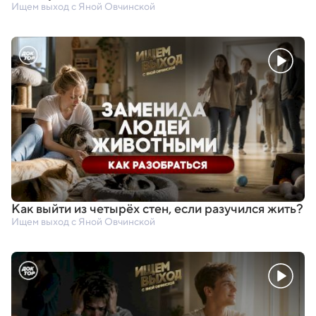
Ищем выход с Яной Овчинской
Как выйти из четырёх стен
,
если разучился жить?
Ищем выход с Яной Овчинской