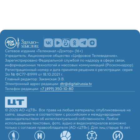
Сетевое издание «Телеканал «Доктор» (16+)
Учредитель: Акционерное общество «Цифровое Телевидение».
Зарегистрировано Федеральной службой по надзору в сфере связи,
информационных технологий и массовых коммуникаций (Роскомнадзор).
Регистрационный номер и дата принятия решения о регистрации: серия
Эл № ФС77-81999 от 18.10.2021 г.
Главный редактор: Закамская Э.В.
Электронный адрес редакции:
dtr@digitalrussia.tv
Телефон редакции:
+7 (499) 350-10-80
© 2026 АО «ЦТВ». Все права на любые материалы, опубликованные на
сайте, защищены в соответствии с российским и международным
законодательством об интеллектуальной собственности. Любое
использование текстовых, фото, аудио и видеоматериалов возможно
только с согласия правообладателя (АО «ЦТВ»). Для лиц старше 16 лет.