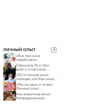
ЛИЧНЫЙ ОПЫТ
«Все три сына 
переболели 
коронавирусной 
Сбросила 76 кг без 
пневмонией». Личный 
диет и спортзала: 
опыт
история 
«50 оттенков моих 
удивительного 
пальцев, или Как зима 
похудения
превращает жизнь в 
«Мы не одно и то же». 
ад». Личный опыт 
Личный опыт 
двойняшек
Как животные лечат. 
Непридуманные 
истории и научные 
факты о зоотерапии