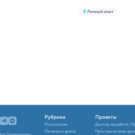
Личный опыт
Рубрики
Проекты
Психология
Доктор на работе. П
Питание и диеты
Простые истины док
вое Телевидение».