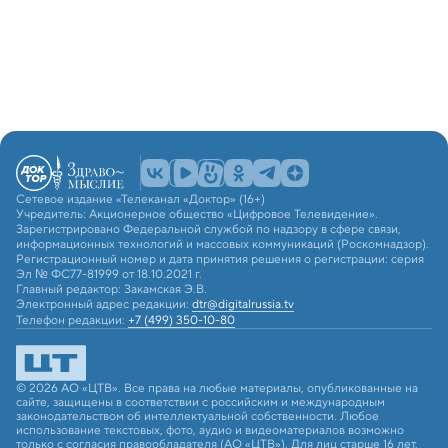
Сетевое издание «Телеканал «Доктор» (16+)
Учредитель: Акционерное общество «Цифровое Телевидение».
Зарегистрировано Федеральной службой по надзору в сфере связи,
информационных технологий и массовых коммуникаций (Роскомнадзор).
Регистрационный номер и дата принятия решения о регистрации: серия
Эл № ФС77-81999 от 18.10.2021 г.
Главный редактор: Закамская Э.В.
Электронный адрес редакции:
dtr@digitalrussia.tv
Телефон редакции:
+7 (499) 350-10-80
© 2026 АО «ЦТВ». Все права на любые материалы, опубликованные на
сайте, защищены в соответствии с российским и международным
законодательством об интеллектуальной собственности. Любое
использование текстовых, фото, аудио и видеоматериалов возможно
только с согласия правообладателя (АО «ЦТВ»). Для лиц старше 16 лет.