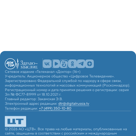
Сетевое издание «Телеканал «Доктор» (16+)
Учредитель: Акционерное общество «Цифровое Телевидение».
Зарегистрировано Федеральной службой по надзору в сфере связи,
информационных технологий и массовых коммуникаций (Роскомнадзор).
Регистрационный номер и дата принятия решения о регистрации: серия
Эл № ФС77-81999 от 18.10.2021 г.
Главный редактор: Закамская Э.В.
Электронный адрес редакции:
dtr@digitalrussia.tv
Телефон редакции:
+7 (499) 350-10-80
© 2026 АО «ЦТВ». Все права на любые материалы, опубликованные на
сайте, защищены в соответствии с российским и международным