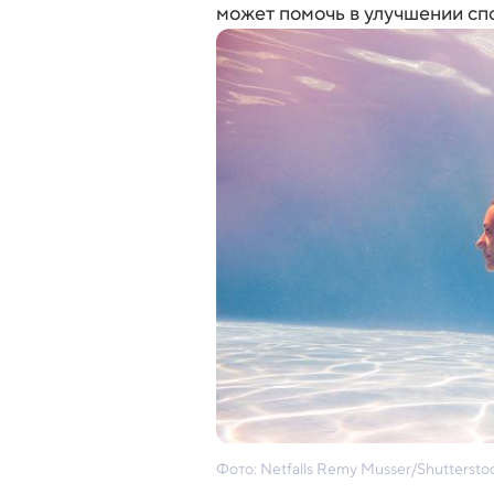
может помочь в улучшении сп
Фото: Netfalls Remy Musser/Shutter