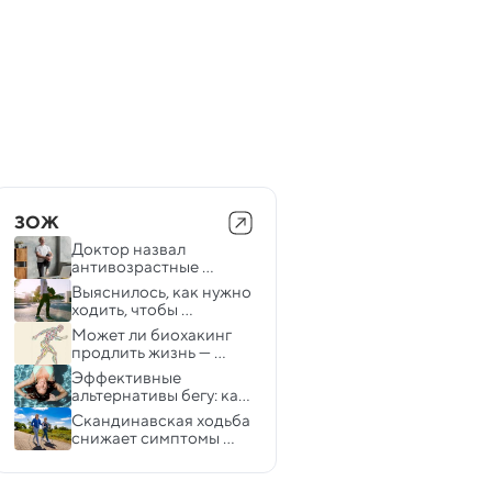
ЗОЖ
Доктор назвал 
антивозрастные 
упражнения, которые 
Выяснилось, как нужно 
должен делать каждый
ходить, чтобы 
предотвратить 
Может ли биохакинг 
хронические боли в 
продлить жизнь — 
спине
отвечают специалисты
Эффективные 
альтернативы бегу: как 
сжигать калории с 
Скандинавская ходьба 
удовольствием
снижает симптомы 
депрессии 