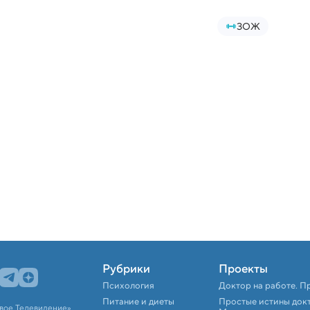
ЗОЖ
Рубрики
Проекты
Психология
Доктор на работе. П
Питание и диеты
Простые истины док
вое Телевидение».