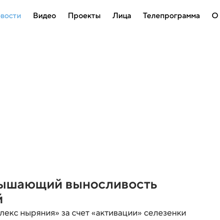
вости
Видео
Проекты
Лица
Телепрограмма
О
вышающий выносливость
й
лекс ныряния» за счет «активации» селезенки