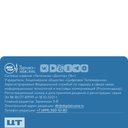
Сетевое издание «Телеканал «Доктор» (16+)
Учредитель: Акционерное общество «Цифровое Телевидение».
Зарегистрировано Федеральной службой по надзору в сфере связи,
информационных технологий и массовых коммуникаций (Роскомнадзор).
Регистрационный номер и дата принятия решения о регистрации: серия
Эл № ФС77-81999 от 18.10.2021 г.
Главный редактор: Закамская Э.В.
Электронный адрес редакции:
dtr@digitalrussia.tv
Телефон редакции:
+7 (499) 350-10-80