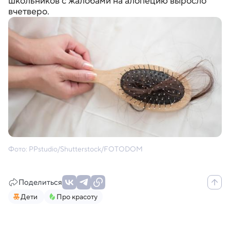
школьников с жалобами на алопецию выросло
вчетверо.
Фото: PPstudio/Shutterstock/FOTODOM
Поделиться
Дети
Про красоту