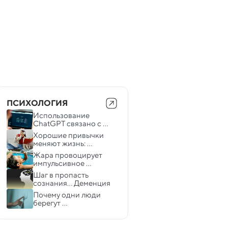
ПСИХОЛОГИЯ
Использование 
ChatGPT связано с 
ухудшением 
Хорошие привычки 
психического 
меняют жизнь: 
здоровья
психолог рассказал, 
Жара провоцирует 
как настроить мозг на 
импульсивное 
нужный курс
поведение — новое 
Шаг в пропасть 
исследование
сознания... Деменция
Почему одни люди 
берегут 
электроэнергию, а 
другие нет — психологи