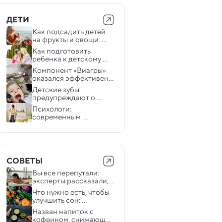
ДЕТИ
Как подсадить детей 
на фрукты и овощи: 
новая стратегия
Как подготовить 
ребенка к детскому 
саду? Советы 
Компонент «Виагры» 
психолога
оказался эффективен в 
борьбе со смертельной 
Детские зубы 
детской болезнью
предупреждают о 
взрослых болезнях: 
Психологи: 
кариес связали с 
современным 
риском инфаркта
подросткам больше 
нравится быть 
одинокими
СОВЕТЫ
Вы все перепутали: 
эксперты рассказали, 
как правильно мыться
Что нужно есть, чтобы 
улучшить сон: 
исследование
Назван напиток с 
кофеином, снижающий 