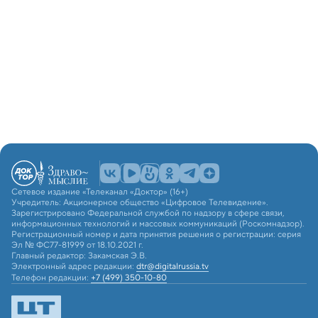
Сетевое издание «Телеканал «Доктор» (16+)
Учредитель: Акционерное общество «Цифровое Телевидение».
Зарегистрировано Федеральной службой по надзору в сфере связи,
информационных технологий и массовых коммуникаций (Роскомнадзор).
Регистрационный номер и дата принятия решения о регистрации: серия
Эл № ФС77-81999 от 18.10.2021 г.
Главный редактор: Закамская Э.В.
Электронный адрес редакции:
dtr@digitalrussia.tv
Телефон редакции:
+7 (499) 350-10-80