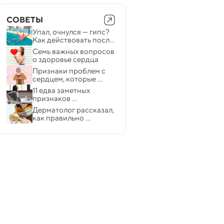
СОВЕТЫ
Упал, очнулся — гипс? 
Как действовать после 
падения на льду, чтобы 
Семь важных вопросов 
избежать осложнений
о здоровье сердца  
Признаки проблем с 
сердцем, которые 
нельзя игнорировать в 
11 едва заметных 
40, 50 и 60 лет
признаков 
хронического 
Дерматолог рассказал, 
воспаления
как правильно 
увлажнять кожу зимой