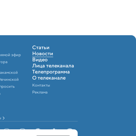
Статьи
Новости
рямой эфир
Видео
тора
Лица телеканала
Телепрограмма
Закамской
О телеканале
Овчинской
Контакты
спросить
Реклама
а
ы