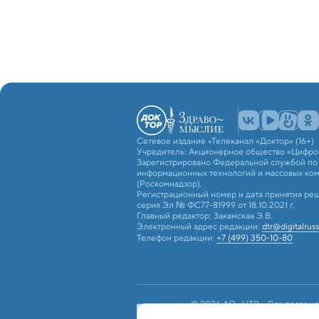
Сетевое издание «Телеканал «Доктор» (16+)
Учредитель: Акционерное общество «Цифро
Зарегистрировано Федеральной службой по н
информационных технологий и массовых ко
(Роскомнадзор).
Регистрационный номер и дата принятия реш
серия Эл № ФС77-81999 от 18.10.2021 г.
Главный редактор: Закамская Э.В.
Электронный адрес редакции:
dtr@digitalruss
Телефон редакции:
+7 (499) 350-10-80
© 2026 АО «ЦТВ». Все права на
российским и международным з