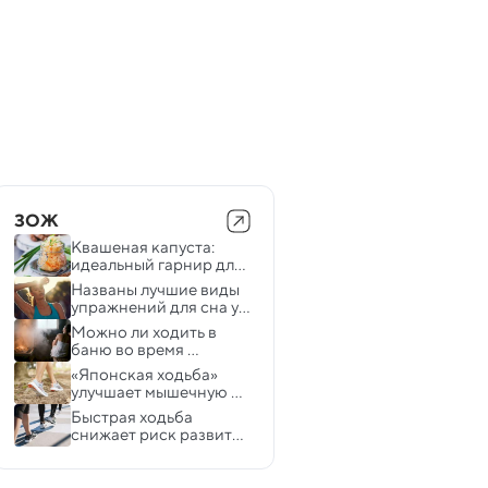
ЗОЖ
Квашеная капуста: 
идеальный гарнир для 
здорового питания
Названы лучшие виды 
упражнений для сна у 
разных людей
Можно ли ходить в 
баню во время 
беременности 
«Японская ходьба» 
— эксперт
улучшает мышечную 
силу и стабилизирует 
Быстрая ходьба 
давление — открытие
снижает риск развития 
рака