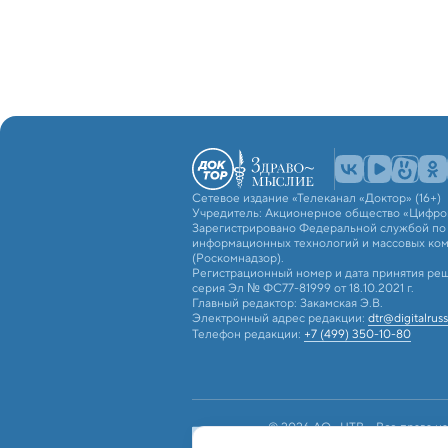
Сетевое издание «Телеканал «Доктор» (16+)
Учредитель: Акционерное общество «Цифро
Зарегистрировано Федеральной службой по н
информационных технологий и массовых ко
(Роскомнадзор).
Регистрационный номер и дата принятия реш
серия Эл № ФС77-81999 от 18.10.2021 г.
Главный редактор: Закамская Э.В.
Электронный адрес редакции:
dtr@digitalruss
Телефон редакции:
+7 (499) 350-10-80
© 2026 АО «ЦТВ». Все права на
российским и международным з