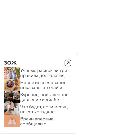
ЗОЖ
Ученые раскрыли три 
правила долголетия, 
которые работают в 
Новое исследование 
любом возрасте
показало, что чай и 
шоколад могут помочь 
Курение, повышенное 
снизить кровяное 
давление и диабет 
давление
вызывают явные 
Что будет, если месяц 
изменения в мозге
не есть сладкое — 
диетологи
Врачи впервые 
сообщили о 
возможной связи 
курения вейпа и рака 
легких