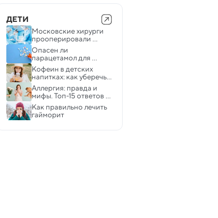
ДЕТИ
Московские хирурги 
прооперировали 
мальчика с 12 пальцами 
Опасен ли 
на руках
парацетамол для 
беременных — 
Кофеин в детских 
отвечают эксперты
напитках: как уберечь 
ребенка от 
Аллергия: правда и 
передозировки
мифы. Топ-15 ответов 
на самые важные 
Как правильно лечить 
вопросы
гайморит