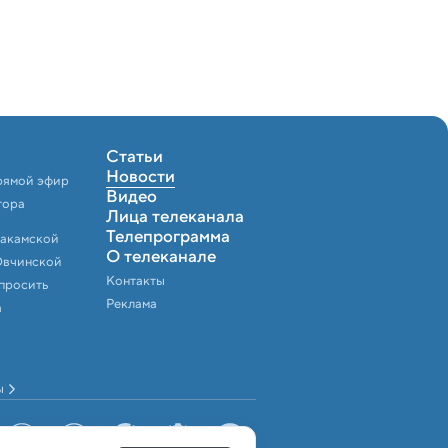
Статьи
Новости
рямой эфир
Видео
тора
Лица телеканала
Телепрограмма
Закамской
О телеканале
Овчинской
Контакты
спросить
Реклама
а
ы