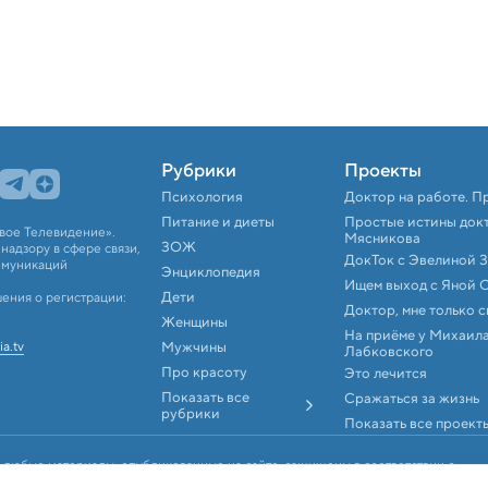
Рубрики
Проекты
Психология
Доктор на работе. П
Питание и диеты
Простые истины док
вое Телевидение».
Мясникова
ЗОЖ
адзору в сфере связи,
ДокТок с Эвелиной 
ммуникаций
Энциклопедия
Ищем выход с Яной 
Дети
ения о регистрации:
Доктор, мне только 
Женщины
На приёме у Михаил
ia.tv
Мужчины
Лабковского
Про красоту
Это лечится
Показать все
Сражаться за жизнь
рубрики
Показать все проект
 любые материалы, опубликованные на сайте, защищены в соответствии с
аконодательством об интеллектуальной собственности. Любое