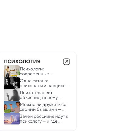
ПСИХОЛОГИЯ
Психологи: 
современным 
подросткам больше 
Одна сатана: 
нравится быть 
психопаты и нарциссы 
одинокими
ценят в своих 
Психотерапевт 
половинках такое же 
объяснил, почему 
поведение
гостинг ранит сильнее 
Можно ли дружить со 
отказа
своими бывшими — 
психологи
Зачем россияне идут к 
психологу — и где 
заканчивается 
разговор по душам