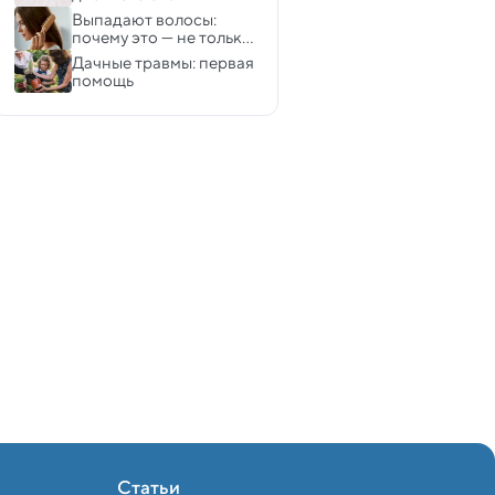
самолете
сомнолог
Выпадают волосы: 
почему это — не только 
мужская проблема
Дачные травмы: первая 
помощь 
Статьи