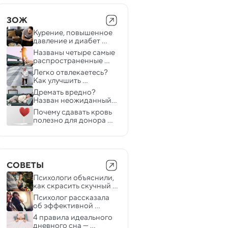
ЗОЖ
Курение, повышенное 
давление и диабет 
вызывают явные 
Названы четыре самые 
изменения в мозге
распространенные 
ошибки во время 
Легко отвлекаетесь? 
кардиотренировок
Как улучшить 
концентрацию 
Дремать вредно? 
внимания
Назван неожиданный 
эффект дневного сна
Почему сдавать кровь 
полезно для донора — 
выяснили ученые
СОВЕТЫ
Психологи объяснили, 
как скрасить скучный 
день
Психолог рассказала 
об эффективной 
технике засыпания — 
4 правила идеального 
помогает даже в 
дневного сна — 