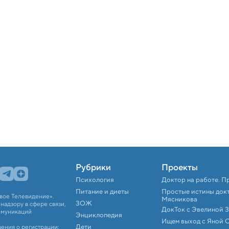
Рубрики
Проекты
Психология
Доктор на работе. П
Питание и диеты
Простые истины док
вое Телевидение».
Мясникова
ЗОЖ
адзору в сфере связи,
ДокТок с Эвелиной 
ммуникаций
Энциклопедия
Ищем выход с Яной 
Дети
ения о регистрации: