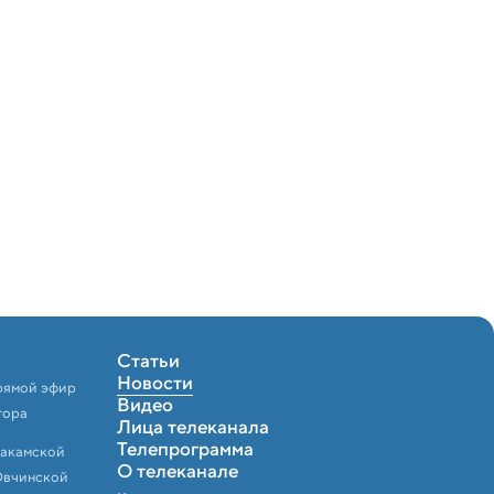
Статьи
Новости
рямой эфир
Видео
тора
Лица телеканала
Телепрограмма
Закамской
О телеканале
Овчинской