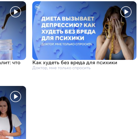
лит: что
Как худеть без вреда для психики
Доктор, мне только спросить