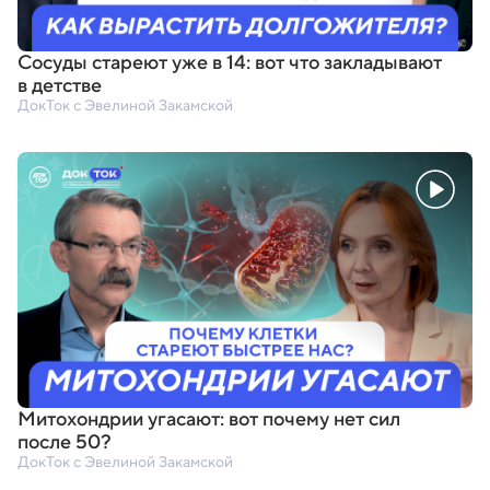
Сосуды стареют уже в 14: вот что закладывают
в детстве
ДокТок с Эвелиной Закамской
Митохондрии угасают: вот почему нет сил
после 50?
ДокТок с Эвелиной Закамской