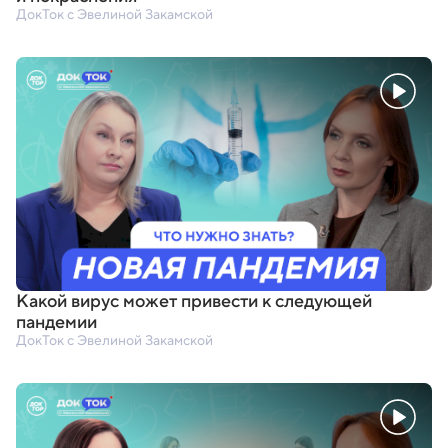
ДокТок с Эвелиной Закамской
Какой вирус может привести к следующей
пандемии
ДокТок с Эвелиной Закамской