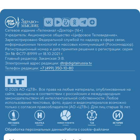
Сетевое издание «Телеканал «Доктор» (16+)
Учредитель: Акционерное общество «Цифровое Телевидение».
Зарегистрировано Федеральной службой по надзору в сфере связи,
информационных технологий и массовых коммуникаций (Роскомнадзор).
Регистрационный номер и дата принятия решения о регистрации: серия
Эл № ФС77-81999 от 18.10.2021 г.
Главный редактор: Закамская Э.В.
Электронный адрес редакции:
dtr@digitalrussia.tv
Телефон редакции:
+7 (499) 350-10-80
© 2026 АО «ЦТВ». Все права на любые материалы, опубликованные на
сайте, защищены в соответствии с российским и международным
законодательством об интеллектуальной собственности. Любое
использование текстовых, фото, аудио и видеоматериалов возможно
только с согласия правообладателя (АО «ЦТВ»). Для лиц старше 16 лет.
Обработка персональных данных
Работа с cookie-файлами