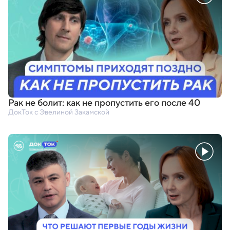
Рак не болит: как не пропустить его после 40
ДокТок с Эвелиной Закамской