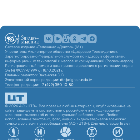
Сетевое издание «Телеканал «Доктор» (16+)
Учредитель: Акционерное общество «Цифровое Телевидение».
Зарегистрировано Федеральной службой по надзору в сфере связи,
информационных технологий и массовых коммуникаций (Роскомнадзор).
Регистрационный номер и дата принятия решения о регистрации: серия
Эл № ФС77-81999 от 18.10.2021 г.
Главный редактор: Закамская Э.В.
Электронный адрес редакции:
dtr@digitalrussia.tv
Телефон редакции:
+7 (499) 350-10-80
© 2026 АО «ЦТВ». Все права на любые материалы, опубликованные на
сайте, защищены в соответствии с российским и международным
законодательством об интеллектуальной собственности. Любое
использование текстовых, фото, аудио и видеоматериалов возможно
только с согласия правообладателя (АО «ЦТВ»). Для лиц старше 16 лет.