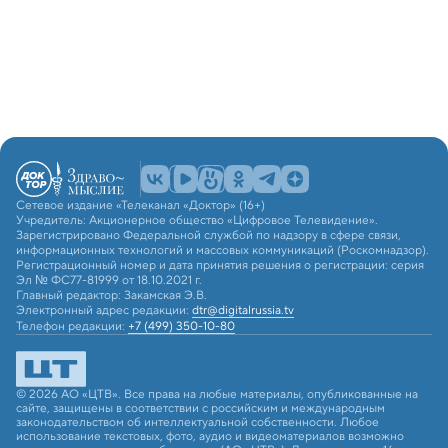
Сетевое издание «Телеканал «Доктор» (16+)
Учредитель: Акционерное общество «Цифровое Телевидение».
Зарегистрировано Федеральной службой по надзору в сфере связи,
информационных технологий и массовых коммуникаций (Роскомнадзор).
Регистрационный номер и дата принятия решения о регистрации: серия
Эл № ФС77-81999 от 18.10.2021 г.
Главный редактор: Закамская Э.В.
Электронный адрес редакции:
dtr@digitalrussia.tv
Телефон редакции:
+7 (499) 350-10-80
© 2026 АО «ЦТВ». Все права на любые материалы, опубликованные на
сайте, защищены в соответствии с российским и международным
законодательством об интеллектуальной собственности. Любое
использование текстовых, фото, аудио и видеоматериалов возможно